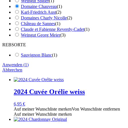
Weingut Stigler
(
1
)
Domaine Chauveau
(
1
)
Karl-Friedrich Aust
(
2
)
Domaines Charly Nicolle
(
2
)
Château de Sannes
(
1
)
Claude et Fabienne Reverdy-Cadet
(
1
)
Weingut Georg Meier
(
3
)
REBSORTE
Sauvignon Blanc
(
1
)
Anwenden
(
1
)
Abbrechen
2024 Cuvée Orélie weiss
6,95
€
Auf meiner Wunschliste merken
Von Wunschliste entfernen
Auf meiner Wunschliste merken