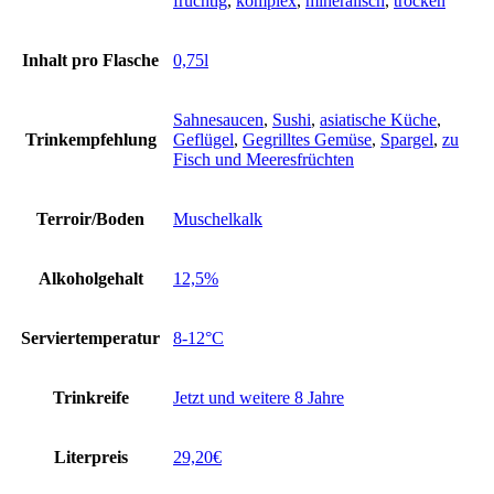
fruchtig
,
komplex
,
mineralisch
,
trocken
Inhalt pro Flasche
0,75l
Sahnesaucen
,
Sushi
,
asiatische Küche
,
Trinkempfehlung
Geflügel
,
Gegrilltes Gemüse
,
Spargel
,
zu
Fisch und Meeresfrüchten
Terroir/Boden
Muschelkalk
Alkoholgehalt
12,5%
Serviertemperatur
8-12°C
Trinkreife
Jetzt und weitere 8 Jahre
Literpreis
29,20€