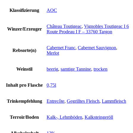
Klassifizierung
AOC
Château Toutigeac
,
Vignobles Toutigeac I 6
Winzer/Erzeuger
Route Prodeau I F – 33760 Targon
Cabernet Franc
,
Cabernet Sauvignon
,
Rebsorte(n)
Merlot
Weinstil
beerig
,
samtige Tannine
,
trocken
Inhalt pro Flasche
0,75l
Trinkempfehlung
Entrecôte
,
Gegrilltes Fleisch
,
Lammfleisch
Terroir/Boden
Kalk-, Lehmböden
,
Kalksteingeröll