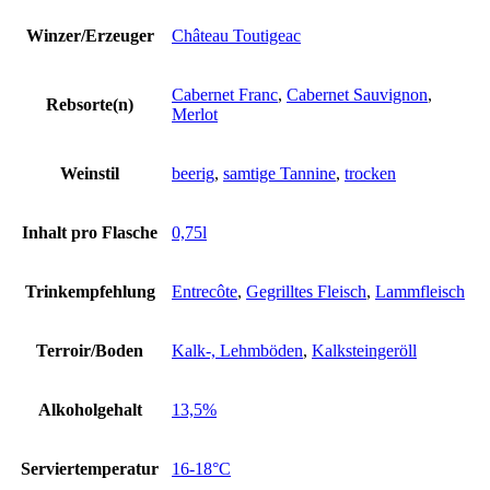
Winzer/Erzeuger
Château Toutigeac
Cabernet Franc
,
Cabernet Sauvignon
,
Rebsorte(n)
Merlot
Weinstil
beerig
,
samtige Tannine
,
trocken
Inhalt pro Flasche
0,75l
Trinkempfehlung
Entrecôte
,
Gegrilltes Fleisch
,
Lammfleisch
Terroir/Boden
Kalk-, Lehmböden
,
Kalksteingeröll
Alkoholgehalt
13,5%
Serviertemperatur
16-18°C