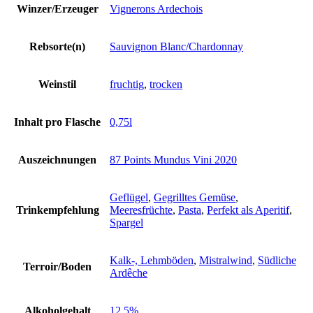
Winzer/Erzeuger
Vignerons Ardechois
Rebsorte(n)
Sauvignon Blanc/Chardonnay
Weinstil
fruchtig
,
trocken
Inhalt pro Flasche
0,75l
Auszeichnungen
87 Points Mundus Vini 2020
Geflügel
,
Gegrilltes Gemüse
,
Trinkempfehlung
Meeresfrüchte
,
Pasta
,
Perfekt als Aperitif
,
Spargel
Kalk-, Lehmböden
,
Mistralwind
,
Südliche
Terroir/Boden
Ardêche
Alkoholgehalt
12,5%