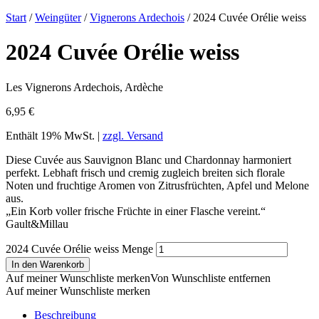
Start
/
Weingüter
/
Vignerons Ardechois
/ 2024 Cuvée Orélie weiss
2024 Cuvée Orélie weiss
Les Vignerons Ardechois, Ardèche
6,95
€
Enthält 19% MwSt. |
zzgl. Versand
Diese Cuvée aus Sauvignon Blanc und Chardonnay harmoniert
perfekt. Lebhaft frisch und cremig zugleich breiten sich florale
Noten und fruchtige Aromen von Zitrusfrüchten, Apfel und Melone
aus.
„Ein Korb voller frische Früchte in einer Flasche vereint.“
Gault&Millau
2024 Cuvée Orélie weiss Menge
In den Warenkorb
Auf meiner Wunschliste merken
Von Wunschliste entfernen
Auf meiner Wunschliste merken
Beschreibung