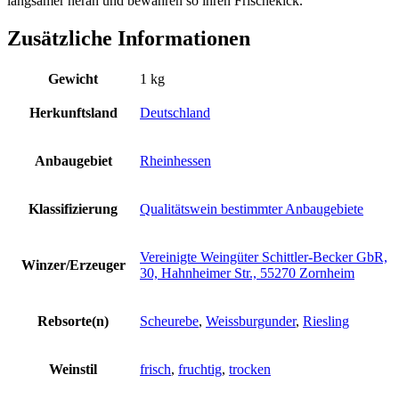
langsamer heran und bewahren so ihren Frischekick."
Zusätzliche Informationen
Gewicht
1 kg
Herkunftsland
Deutschland
Anbaugebiet
Rheinhessen
Klassifizierung
Qualitätswein bestimmter Anbaugebiete
Vereinigte Weingüter Schittler-Becker GbR,
Winzer/Erzeuger
30, Hahnheimer Str., 55270 Zornheim
Rebsorte(n)
Scheurebe
,
Weissburgunder
,
Riesling
Weinstil
frisch
,
fruchtig
,
trocken