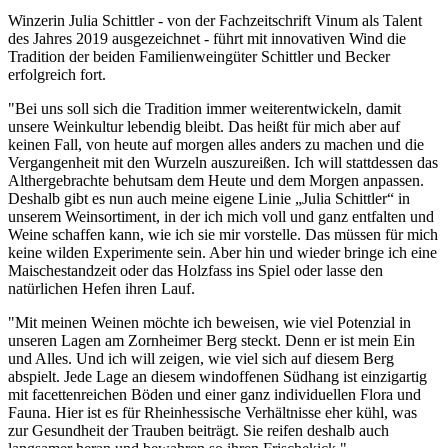
Winzerin Julia Schittler - von der Fachzeitschrift Vinum als Talent
des Jahres 2019 ausgezeichnet - führt mit innovativen Wind die
Tradition der beiden Familienweingüter Schittler und Becker
erfolgreich fort.
"Bei uns soll sich die Tradition immer weiterentwickeln, damit
unsere Weinkultur lebendig bleibt. Das heißt für mich aber auf
keinen Fall, von heute auf morgen alles anders zu machen und die
Vergangenheit mit den Wurzeln auszureißen. Ich will stattdessen das
Althergebrachte behutsam dem Heute und dem Morgen anpassen.
Deshalb gibt es nun auch meine eigene Linie „Julia Schittler“ in
unserem Weinsortiment, in der ich mich voll und ganz entfalten und
Weine schaffen kann, wie ich sie mir vorstelle. Das müssen für mich
keine wilden Experimente sein. Aber hin und wieder bringe ich eine
Maischestandzeit oder das Holzfass ins Spiel oder lasse den
natürlichen Hefen ihren Lauf.
"Mit meinen Weinen möchte ich beweisen, wie viel Potenzial in
unseren Lagen am Zornheimer Berg steckt. Denn er ist mein Ein
und Alles. Und ich will zeigen, wie viel sich auf diesem Berg
abspielt. Jede Lage an diesem windoffenen Südhang ist einzigartig
mit facettenreichen Böden und einer ganz individuellen Flora und
Fauna. Hier ist es für Rheinhessische Verhältnisse eher kühl, was
zur Gesundheit der Trauben beiträgt. Sie reifen deshalb auch